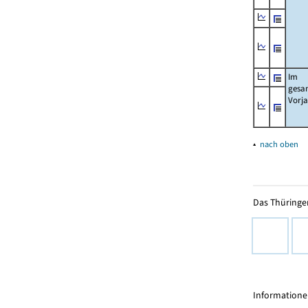
Im
gesa
Vorj
▴
nach oben
Das Thüringer
Informationen