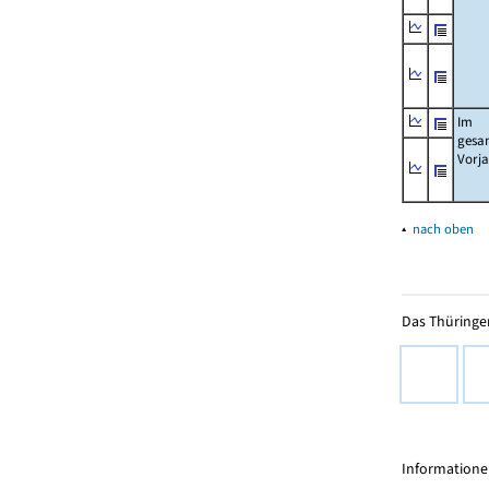
Im
gesa
Vorj
▴
nach oben
Das Thüringer
Informationen