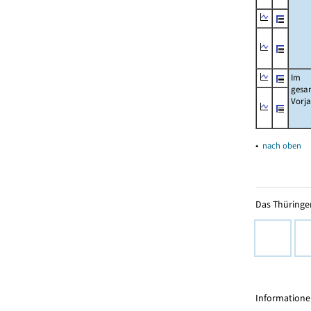
Im
gesa
Vorj
▴
nach oben
Das Thüringer
Informationen