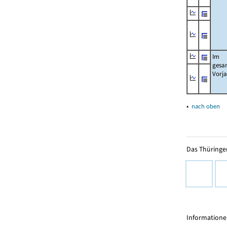
Im
gesa
Vorj
▴
nach oben
Das Thüringer
Informationen