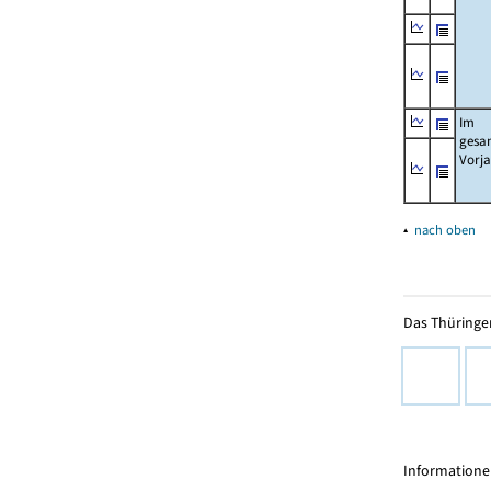
Im
gesa
Vorj
▴
nach oben
Das Thüringer
Informationen