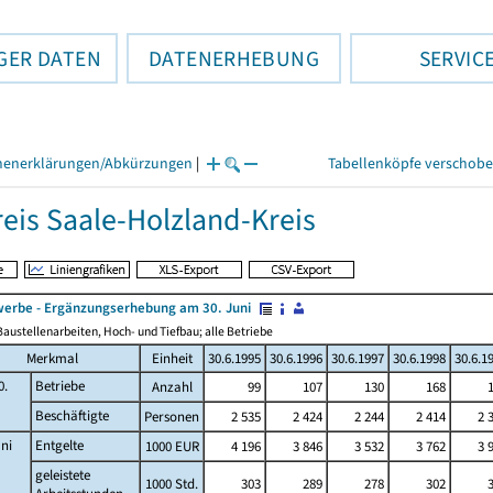
GER DATEN
DATENERHEBUNG
SERVIC
henerklärungen/Abkürzungen
|
Tabellenköpfe verschob
eis Saale-Holzland-Kreis
erbe - Ergänzungserhebung am 30. Juni
austellenarbeiten, Hoch- und Tiefbau; alle Betriebe
Merkmal
Einheit
30.6.1995
30.6.1996
30.6.1997
30.6.1998
30.6.1
0.
Betriebe
Anzahl
99
107
130
168
Beschäftigte
Personen
2 535
2 424
2 244
2 414
2 
ni
Entgelte
1000 EUR
4 196
3 846
3 532
3 762
3 
geleistete
1000 Std.
303
289
278
302