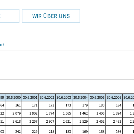
E
WIR ÜBER UNS
en?
999
30.6.2000
30.6.2001
30.6.2002
30.6.2003
30.6.2004
30.6.2005
30.6.2006
30.6.2
164
161
171
173
173
179
180
184
322
2 079
1 902
1 774
1 565
1 462
1 406
1 394
1 
951
3 618
3 257
2 907
2 621
2 529
2 452
2 483
2 
303
242
229
215
183
169
168
166