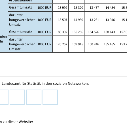
Arbeitsstunden
Gesamtumsatz
1000 EUR
13 999
15 320
13 477
14 454
15 
darunter
baugewerblicher
1000 EUR
13 507
14 930
13 261
13 946
15 
Umsatz
Gesamtumsatz
1000 EUR
183 392
165 256
154 526
158 143
157 
mten
darunter
ahr
baugewerblicher
1000 EUR
176 252
159 945
150 746
155 455
153 
Umsatz
 Landesamt für Statistik in den sozialen Netzwerken:
 zu dieser Website: