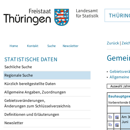
THÜRIN
Zurück
|
Zeic
Home
Kontakt
Suche
Newsletter
Gemein
STATISTISCHE DATEN
Sachliche Suche
▸
Gebietsver
Regionale Suche
▸
Allgemeine
Kürzlich bereitgestellte Daten
Allgemeine Angaben, Zuordnungen
Bauhauptgew
Gebietsveränderungen,
Vorbereitende B
Änderungen zum Schlüsselverzeichnis
Definitionen und Erläuterungen
Am 3
Juni
Newsletter