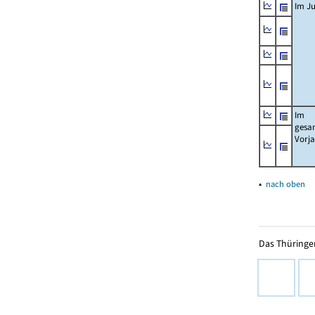
Im Ju
Im
gesa
Vorj
▴
nach oben
Das Thüringer