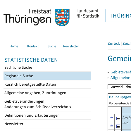
THÜRIN
Zurück
|
Zeic
Home
Kontakt
Suche
Newsletter
Gemei
STATISTISCHE DATEN
Sachliche Suche
▸
Gebietsver
Regionale Suche
▸
Allgemeine
Kürzlich bereitgestellte Daten
Allgemeine Angaben, Zuordnungen
Bauhauptgew
Gebietsveränderungen,
Vorbereitende B
Änderungen zum Schlüsselverzeichnis
Definitionen und Erläuterungen
Am 3
Juni
Newsletter