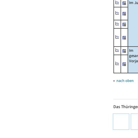
Im Ju
Im
gesa
Vorj
▴
nach oben
Das Thüringer