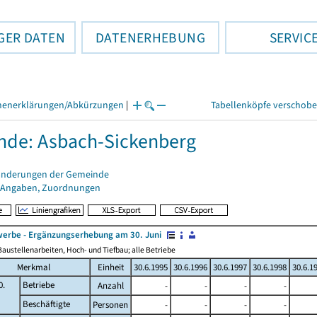
GER DATEN
DATENERHEBUNG
SERVIC
henerklärungen/Abkürzungen
|
Tabellenköpfe verschob
de: Asbach-Sickenberg
änderungen der Gemeinde
 Angaben, Zuordnungen
erbe - Ergänzungserhebung am 30. Juni
austellenarbeiten, Hoch- und Tiefbau; alle Betriebe
Merkmal
Einheit
30.6.1995
30.6.1996
30.6.1997
30.6.1998
30.6.1
0.
Betriebe
Anzahl
-
-
-
-
Beschäftigte
Personen
-
-
-
-