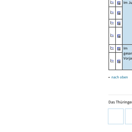
Im Ju
Im
gesa
Vorj
▴
nach oben
Das Thüringer