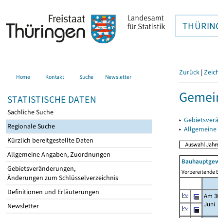
THÜRIN
Zurück
|
Zeic
Home
Kontakt
Suche
Newsletter
Gemein
STATISTISCHE DATEN
Sachliche Suche
▸
Gebietsver
Regionale Suche
▸
Allgemeine
Kürzlich bereitgestellte Daten
Allgemeine Angaben, Zuordnungen
Bauhauptgew
Gebietsveränderungen,
Vorbereitende B
Änderungen zum Schlüsselverzeichnis
Definitionen und Erläuterungen
Am 3
Juni
Newsletter