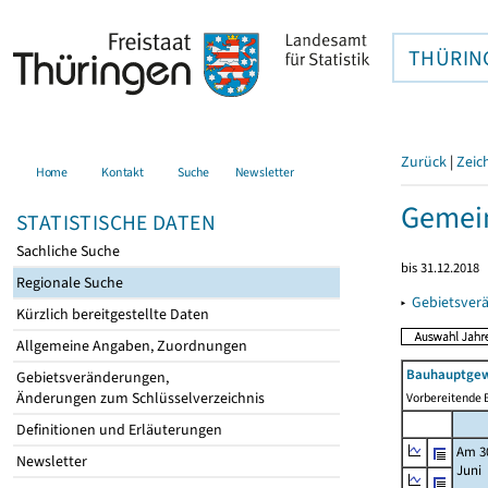
THÜRIN
Zurück
|
Zeic
Home
Kontakt
Suche
Newsletter
Gemein
STATISTISCHE DATEN
Sachliche Suche
bis 31.12.2018
Regionale Suche
▸
Gebietsver
Kürzlich bereitgestellte Daten
Allgemeine Angaben, Zuordnungen
Bauhauptgew
Gebietsveränderungen,
Änderungen zum Schlüsselverzeichnis
Vorbereitende B
Definitionen und Erläuterungen
Am 3
Newsletter
Juni