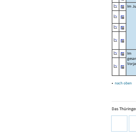
Im Ju
Im
gesa
Vorj
▴
nach oben
Das Thüringer