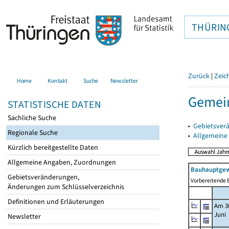
THÜRIN
Zurück
|
Zeic
Home
Kontakt
Suche
Newsletter
Gemein
STATISTISCHE DATEN
Sachliche Suche
▸
Gebietsver
Regionale Suche
▸
Allgemeine
Kürzlich bereitgestellte Daten
Allgemeine Angaben, Zuordnungen
Bauhauptgew
Gebietsveränderungen,
Vorbereitende B
Änderungen zum Schlüsselverzeichnis
Definitionen und Erläuterungen
Am 3
Juni
Newsletter