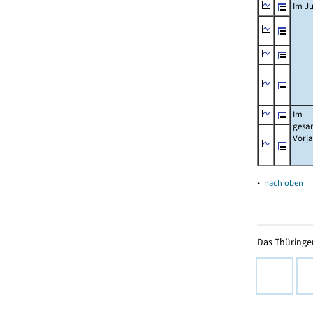
Im Ju
Im
gesa
Vorj
▴
nach oben
Das Thüringer