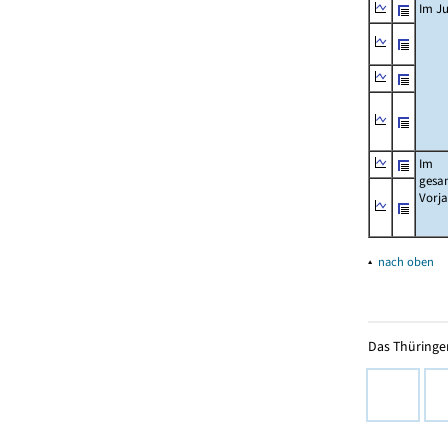
Im Ju
Im
gesa
Vorj
▴
nach oben
Das Thüringer