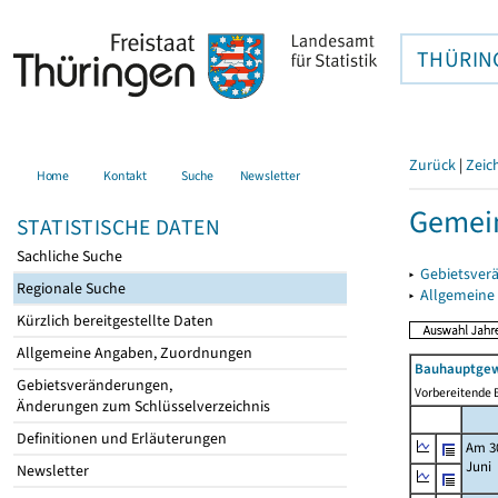
THÜRIN
Zurück
|
Zeic
Home
Kontakt
Suche
Newsletter
Gemein
STATISTISCHE DATEN
Sachliche Suche
▸
Gebietsver
Regionale Suche
▸
Allgemeine
Kürzlich bereitgestellte Daten
Allgemeine Angaben, Zuordnungen
Bauhauptgew
Gebietsveränderungen,
Vorbereitende B
Änderungen zum Schlüsselverzeichnis
Definitionen und Erläuterungen
Am 3
Juni
Newsletter