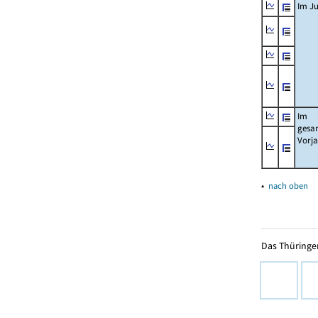
Im Ju
Im
gesa
Vorj
▴
nach oben
Das Thüringer