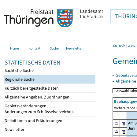
THÜRIN
Zurück
|
Zeic
Home
Kontakt
Suche
Newsletter
Gemein
STATISTISCHE DATEN
Sachliche Suche
▸
Gebietsver
Regionale Suche
▸
Allgemeine
Kürzlich bereitgestellte Daten
Allgemeine Angaben, Zuordnungen
Bauhauptgew
Gebietsveränderungen,
Vorbereitende B
Änderungen zum Schlüsselverzeichnis
Definitionen und Erläuterungen
Am 3
Juni
Newsletter