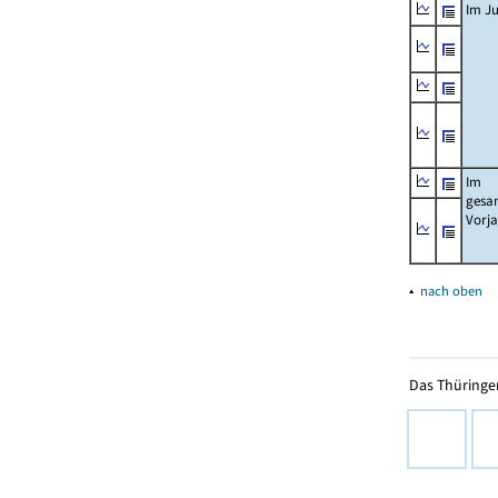
Im Ju
Im
gesa
Vorj
▴
nach oben
Das Thüringer