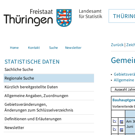
THÜRIN
Zurück
|
Zeic
Home
Kontakt
Suche
Newsletter
Gemei
STATISTISCHE DATEN
Sachliche Suche
▸
Gebietsver
Regionale Suche
▸
Allgemeine
Kürzlich bereitgestellte Daten
Allgemeine Angaben, Zuordnungen
Bauhauptgew
Gebietsveränderungen,
Vorbereitende B
Änderungen zum Schlüsselverzeichnis
Definitionen und Erläuterungen
Am 3
Juni
Newsletter