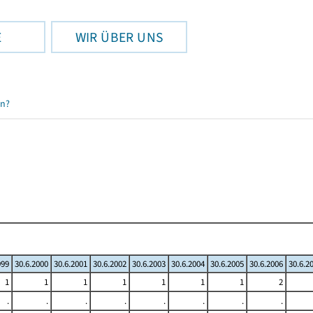
E
WIR ÜBER UNS
en?
999
30.6.2000
30.6.2001
30.6.2002
30.6.2003
30.6.2004
30.6.2005
30.6.2006
30.6.2
1
1
1
1
1
1
1
2
.
.
.
.
.
.
.
.