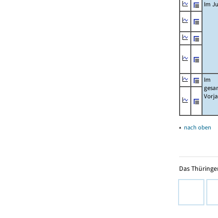
Im Ju
Im
gesa
Vorj
▴
nach oben
Das Thüringer