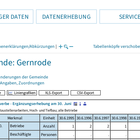
GER DATEN
DATENERHEBUNG
SERVIC
henerklärungen/Abkürzungen
|
Tabellenköpfe verschob
nde: Gernrode
änderungen der Gemeinde
 Angaben, Zuordnungen
erbe - Ergänzungserhebung am 30. Juni
austellenarbeiten, Hoch- und Tiefbau; alle Betriebe
Merkmal
Einheit
30.6.1995
30.6.1996
30.6.1997
30.6.1998
30.6.1
0.
Betriebe
Anzahl
1
2
2
1
Beschäftigte
Personen
.
.
.
.