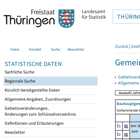
THÜRIN
Zurück
|
Zeic
Home
Kontakt
Suche
Newsletter
Gemei
STATISTISCHE DATEN
Sachliche Suche
▸
Gebietsver
Regionale Suche
▸
Allgemeine
Kürzlich bereitgestellte Daten
Allgemeine Angaben, Zuordnungen
Bauhauptgew
Gebietsveränderungen,
Vorbereitende B
Änderungen zum Schlüsselverzeichnis
Definitionen und Erläuterungen
Am 3
Juni
Newsletter