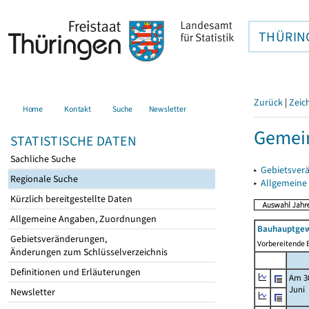
THÜRIN
Zurück
|
Zeic
Home
Kontakt
Suche
Newsletter
Gemein
STATISTISCHE DATEN
Sachliche Suche
▸
Gebietsver
Regionale Suche
▸
Allgemeine
Kürzlich bereitgestellte Daten
Allgemeine Angaben, Zuordnungen
Bauhauptgew
Gebietsveränderungen,
Vorbereitende B
Änderungen zum Schlüsselverzeichnis
Definitionen und Erläuterungen
Am 3
Juni
Newsletter