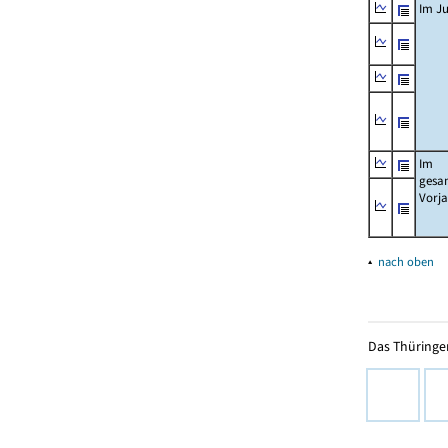
Im Ju
Im
gesa
Vorj
▴
nach oben
Das Thüringer