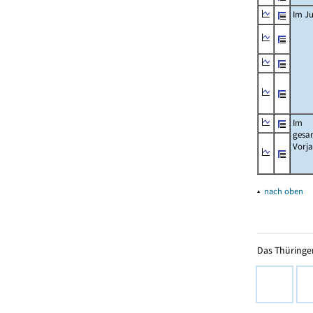
Im Ju
Im
gesa
Vorj
▴
nach oben
Das Thüringer