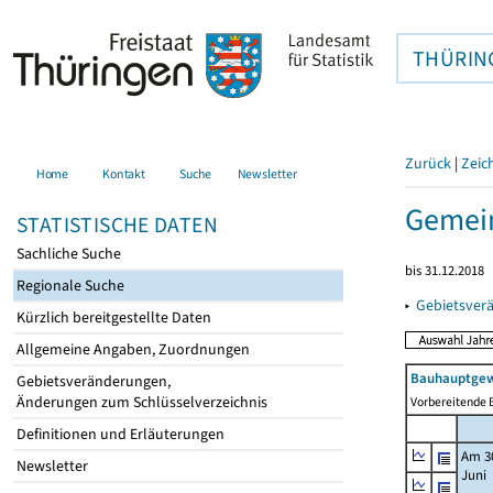
THÜRIN
Zurück
|
Zeic
Home
Kontakt
Suche
Newsletter
Gemei
STATISTISCHE DATEN
Sachliche Suche
bis 31.12.2018
Regionale Suche
▸
Gebietsver
Kürzlich bereitgestellte Daten
Allgemeine Angaben, Zuordnungen
Bauhauptgew
Gebietsveränderungen,
Änderungen zum Schlüsselverzeichnis
Vorbereitende B
Definitionen und Erläuterungen
Am 3
Newsletter
Juni