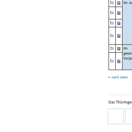
Im Ju
Im
gesa
Vorj
▴
nach oben
Das Thüringer