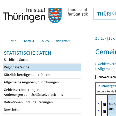
THÜRIN
Zurück
|
Zeic
Home
Kontakt
Suche
Newsletter
Gemein
STATISTISCHE DATEN
Sachliche Suche
▸
Gebietsver
Regionale Suche
▸
Allgemeine
Kürzlich bereitgestellte Daten
Allgemeine Angaben, Zuordnungen
Bauhauptgew
Gebietsveränderungen,
Vorbereitende B
Änderungen zum Schlüsselverzeichnis
Definitionen und Erläuterungen
Am 3
Juni
Newsletter