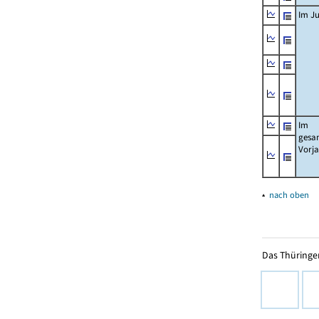
Im Ju
Im
gesa
Vorj
▴
nach oben
Das Thüringer