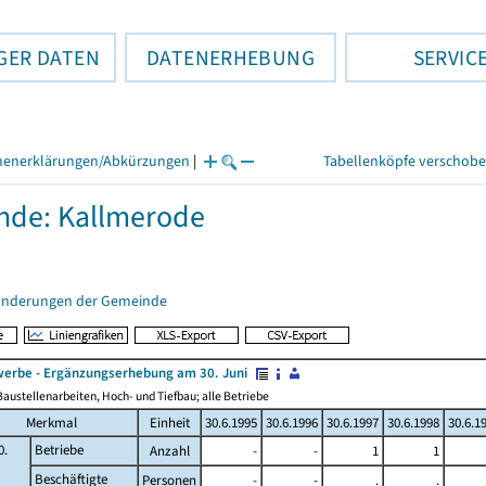
GER DATEN
DATENERHEBUNG
SERVIC
henerklärungen/Abkürzungen
|
Tabellenköpfe verschob
nde: Kallmerode
änderungen der Gemeinde
erbe - Ergänzungserhebung am 30. Juni
austellenarbeiten, Hoch- und Tiefbau; alle Betriebe
Merkmal
Einheit
30.6.1995
30.6.1996
30.6.1997
30.6.1998
30.6.1
0.
Betriebe
Anzahl
-
-
1
1
Beschäftigte
Personen
-
-
.
.