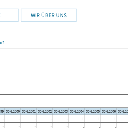
E
WIR ÜBER UNS
en?
999
30.6.2000
30.6.2001
30.6.2002
30.6.2003
30.6.2004
30.6.2005
30.6.2006
30.6.2
-
-
-
-
-
1
1
1
-
-
-
-
-
.
.
.