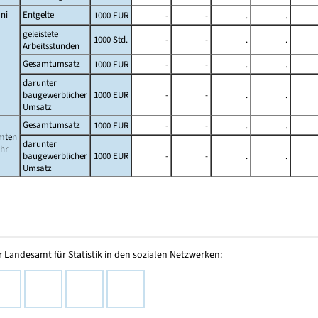
ni
Entgelte
1000 EUR
-
-
.
.
geleistete
1000 Std.
-
-
.
.
Arbeitsstunden
Gesamtumsatz
1000 EUR
-
-
.
.
darunter
baugewerblicher
1000 EUR
-
-
.
.
Umsatz
Gesamtumsatz
1000 EUR
-
-
.
.
mten
darunter
ahr
baugewerblicher
1000 EUR
-
-
.
.
Umsatz
 Landesamt für Statistik in den sozialen Netzwerken: