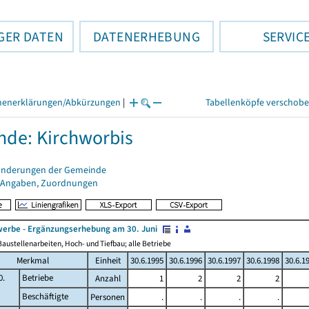
GER DATEN
DATENERHEBUNG
SERVIC
henerklärungen/Abkürzungen
|
Tabellenköpfe verschob
de: Kirchworbis
änderungen der Gemeinde
 Angaben, Zuordnungen
erbe - Ergänzungserhebung am 30. Juni
austellenarbeiten, Hoch- und Tiefbau; alle Betriebe
Merkmal
Einheit
30.6.1995
30.6.1996
30.6.1997
30.6.1998
30.6.1
0.
Betriebe
Anzahl
1
2
2
2
Beschäftigte
Personen
.
.
.
.