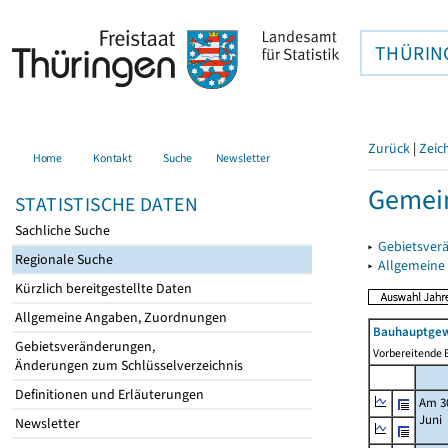
THÜRIN
Zurück
|
Zeic
Home
Kontakt
Suche
Newsletter
Gemein
STATISTISCHE DATEN
Sachliche Suche
▸
Gebietsver
Regionale Suche
▸
Allgemeine
Kürzlich bereitgestellte Daten
Allgemeine Angaben, Zuordnungen
Bauhauptgew
Gebietsveränderungen,
Vorbereitende B
Änderungen zum Schlüsselverzeichnis
Definitionen und Erläuterungen
Am 3
Juni
Newsletter