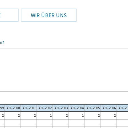
E
WIR ÜBER UNS
en?
999
30.6.2000
30.6.2001
30.6.2002
30.6.2003
30.6.2004
30.6.2005
30.6.2006
30.6.2
2
2
2
1
2
1
2
2
.
.
.
.
.
.
.
.