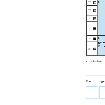
Im Ju
Im
gesa
Vorj
▴
nach oben
Das Thüringer