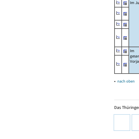
Im Ju
Im
gesa
Vorj
▴
nach oben
Das Thüringer