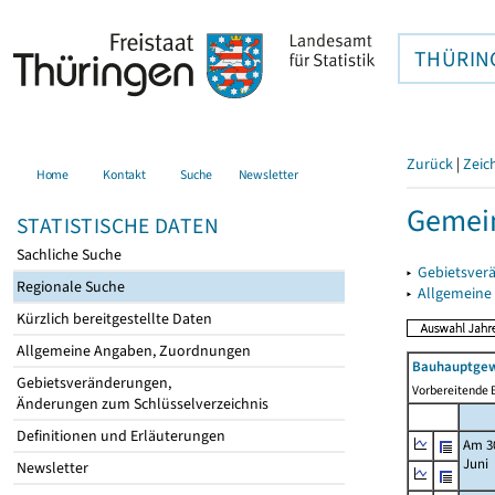
THÜRIN
Zurück
|
Zeic
Home
Kontakt
Suche
Newsletter
Gemei
STATISTISCHE DATEN
Sachliche Suche
▸
Gebietsver
Regionale Suche
▸
Allgemeine
Kürzlich bereitgestellte Daten
Allgemeine Angaben, Zuordnungen
Bauhauptgew
Gebietsveränderungen,
Vorbereitende B
Änderungen zum Schlüsselverzeichnis
Definitionen und Erläuterungen
Am 3
Juni
Newsletter