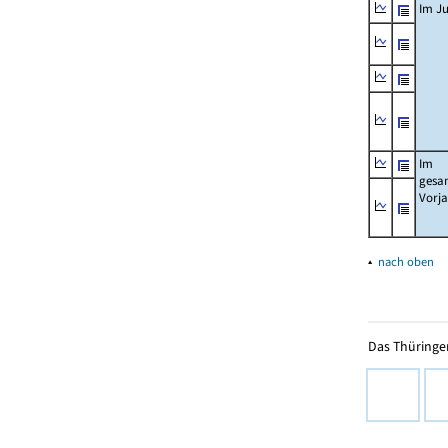
Im Ju
Im
gesa
Vorj
▴
nach oben
Das Thüringer