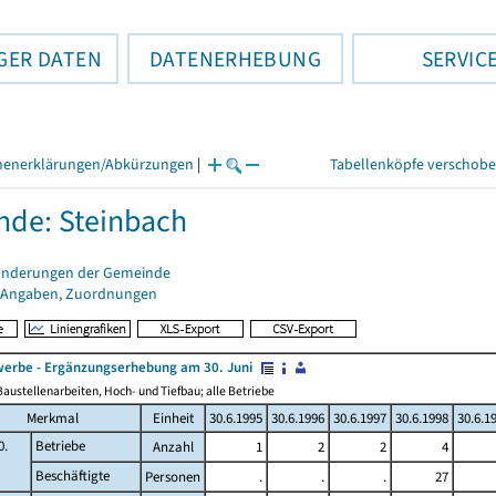
GER DATEN
DATENERHEBUNG
SERVIC
henerklärungen/Abkürzungen
|
Tabellenköpfe verschob
de: Steinbach
änderungen der Gemeinde
 Angaben, Zuordnungen
erbe - Ergänzungserhebung am 30. Juni
austellenarbeiten, Hoch- und Tiefbau; alle Betriebe
Merkmal
Einheit
30.6.1995
30.6.1996
30.6.1997
30.6.1998
30.6.1
0.
Betriebe
Anzahl
1
2
2
4
Beschäftigte
Personen
.
.
.
27