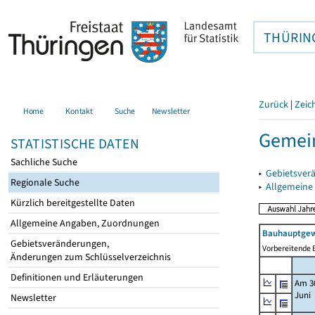
THÜRIN
Zurück
|
Zeic
Home
Kontakt
Suche
Newsletter
Gemein
STATISTISCHE DATEN
Sachliche Suche
▸
Gebietsver
Regionale Suche
▸
Allgemeine
Kürzlich bereitgestellte Daten
Allgemeine Angaben, Zuordnungen
Bauhauptgew
Gebietsveränderungen,
Vorbereitende B
Änderungen zum Schlüsselverzeichnis
Definitionen und Erläuterungen
Am 3
Juni
Newsletter