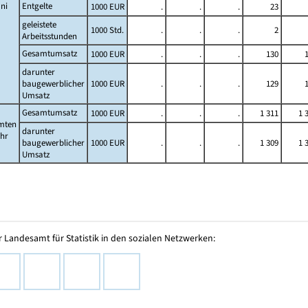
ni
Entgelte
1000 EUR
.
.
.
23
geleistete
1000 Std.
.
.
.
2
Arbeitsstunden
Gesamtumsatz
1000 EUR
.
.
.
130
darunter
baugewerblicher
1000 EUR
.
.
.
129
Umsatz
Gesamtumsatz
1000 EUR
.
.
.
1 311
1 
mten
darunter
ahr
baugewerblicher
1000 EUR
.
.
.
1 309
1 
Umsatz
 Landesamt für Statistik in den sozialen Netzwerken: