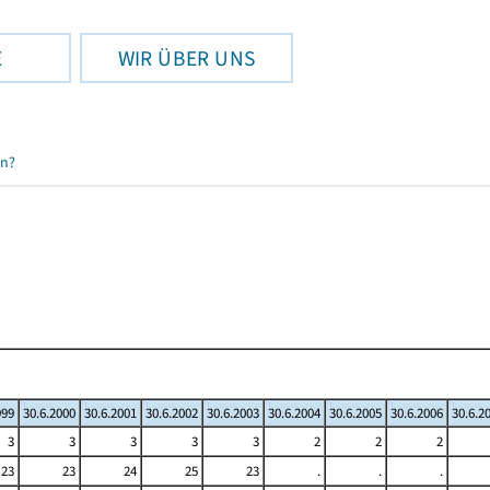
E
WIR ÜBER UNS
en?
999
30.6.2000
30.6.2001
30.6.2002
30.6.2003
30.6.2004
30.6.2005
30.6.2006
30.6.2
3
3
3
3
3
2
2
2
23
23
24
25
23
.
.
.