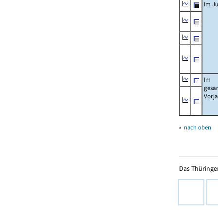
Im Ju
Im
gesa
Vorj
▴
nach oben
Das Thüringer