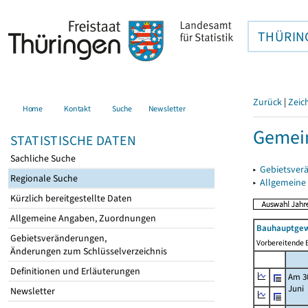
THÜRIN
Zurück
|
Zeic
Home
Kontakt
Suche
Newsletter
Gemein
STATISTISCHE DATEN
Sachliche Suche
▸
Gebietsver
Regionale Suche
▸
Allgemeine
Kürzlich bereitgestellte Daten
Allgemeine Angaben, Zuordnungen
Bauhauptgew
Gebietsveränderungen,
Vorbereitende B
Änderungen zum Schlüsselverzeichnis
Definitionen und Erläuterungen
Am 3
Juni
Newsletter