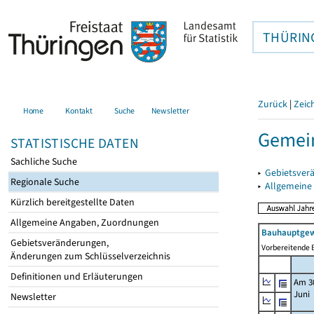
THÜRIN
Zurück
|
Zeic
Home
Kontakt
Suche
Newsletter
Gemei
STATISTISCHE DATEN
Sachliche Suche
▸
Gebietsver
Regionale Suche
▸
Allgemeine
Kürzlich bereitgestellte Daten
Allgemeine Angaben, Zuordnungen
Bauhauptgew
Gebietsveränderungen,
Vorbereitende B
Änderungen zum Schlüsselverzeichnis
Definitionen und Erläuterungen
Am 3
Juni
Newsletter