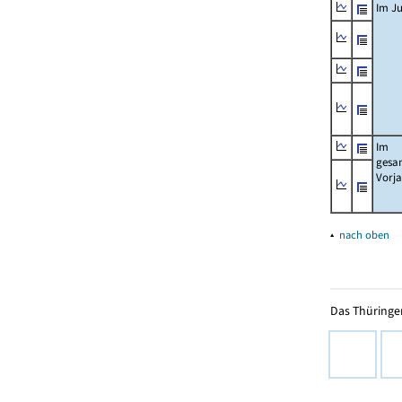
Im Ju
Im
gesa
Vorj
▴
nach oben
Das Thüringer