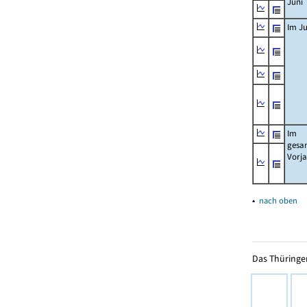
Juni
Im Ju
Im
gesa
Vorj
▴
nach oben
Das Thüringer