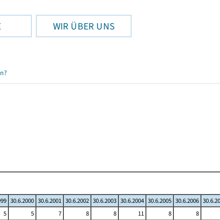
E
WIR ÜBER UNS
en?
999
30.6.2000
30.6.2001
30.6.2002
30.6.2003
30.6.2004
30.6.2005
30.6.2006
30.6.2
5
5
7
8
8
11
8
8