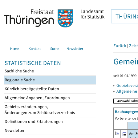
THÜRIN
Zurück
|
Zeic
Home
Kontakt
Suche
Newsletter
Gemein
STATISTISCHE DATEN
Sachliche Suche
seit 01.04.1999
Regionale Suche
▸
Gebietsver
Kürzlich bereitgestellte Daten
▸
Allgemeine
Allgemeine Angaben, Zuordnungen
Gebietsveränderungen,
Bauhauptgew
Änderungen zum Schlüsselverzeichnis
Vorbereitende B
Definitionen und Erläuterungen
Newsletter
Am 3