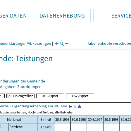
GER DATEN
DATENERHEBUNG
SERVIC
henerklärungen/Abkürzungen
|
Tabellenköpfe verschob
de: Teistungen
änderungen der Gemeinde
 Angaben, Zuordnungen
erbe - Ergänzungserhebung am 30. Juni
austellenarbeiten, Hoch- und Tiefbau; alle Betriebe
Merkmal
Einheit
30.6.1995
30.6.1996
30.6.1997
30.6.1998
30.6.1
0.
Betriebe
Anzahl