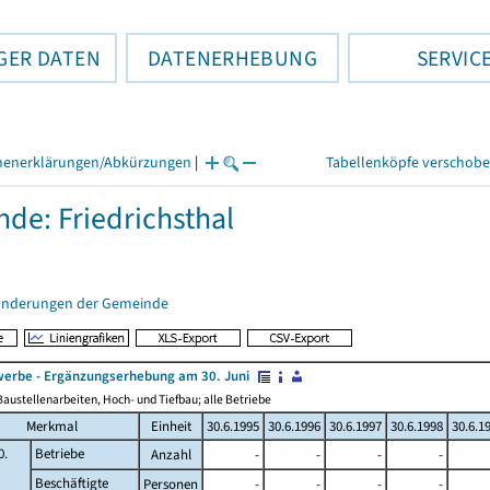
GER DATEN
DATENERHEBUNG
SERVIC
henerklärungen/Abkürzungen
|
Tabellenköpfe verschob
de: Friedrichsthal
änderungen der Gemeinde
erbe - Ergänzungserhebung am 30. Juni
austellenarbeiten, Hoch- und Tiefbau; alle Betriebe
Merkmal
Einheit
30.6.1995
30.6.1996
30.6.1997
30.6.1998
30.6.1
0.
Betriebe
Anzahl
-
-
-
-
Beschäftigte
Personen
-
-
-
-