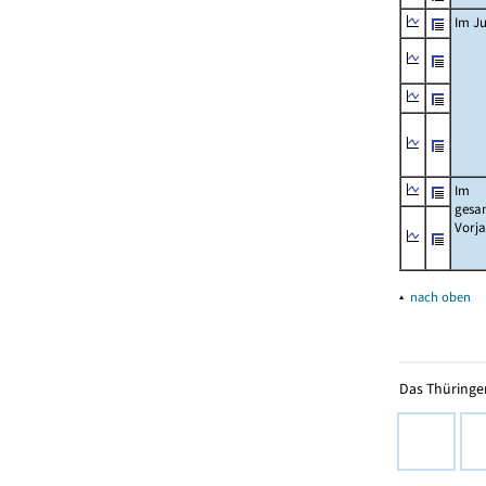
Im Ju
Im
gesa
Vorj
▴
nach oben
Das Thüringer