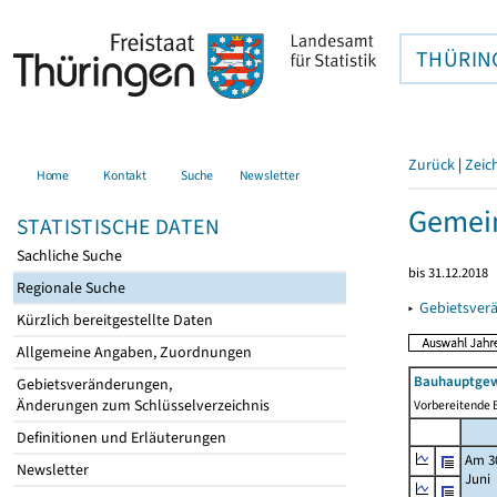
THÜRIN
Zurück
|
Zeic
Home
Kontakt
Suche
Newsletter
Gemein
STATISTISCHE DATEN
Sachliche Suche
bis 31.12.2018
Regionale Suche
▸
Gebietsver
Kürzlich bereitgestellte Daten
Allgemeine Angaben, Zuordnungen
Bauhauptgew
Gebietsveränderungen,
Änderungen zum Schlüsselverzeichnis
Vorbereitende B
Definitionen und Erläuterungen
Am 3
Newsletter
Juni