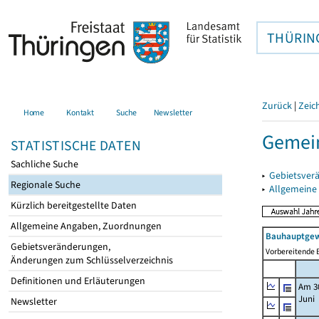
THÜRIN
Zurück
|
Zeic
Home
Kontakt
Suche
Newsletter
Gemei
STATISTISCHE DATEN
Sachliche Suche
▸
Gebietsver
Regionale Suche
▸
Allgemeine
Kürzlich bereitgestellte Daten
Allgemeine Angaben, Zuordnungen
Bauhauptgew
Gebietsveränderungen,
Vorbereitende B
Änderungen zum Schlüsselverzeichnis
Definitionen und Erläuterungen
Am 3
Juni
Newsletter