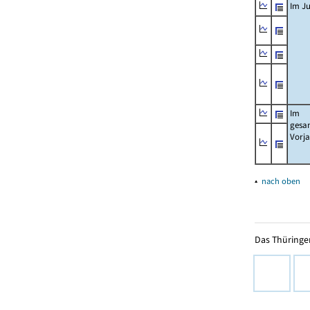
Im Ju
Im
gesa
Vorj
▴
nach oben
Das Thüringer