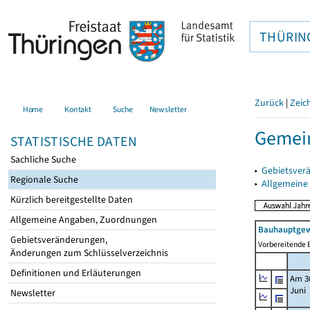
THÜRIN
Zurück
|
Zeic
Home
Kontakt
Suche
Newsletter
Gemein
STATISTISCHE DATEN
Sachliche Suche
▸
Gebietsver
Regionale Suche
▸
Allgemeine
Kürzlich bereitgestellte Daten
Allgemeine Angaben, Zuordnungen
Bauhauptgew
Gebietsveränderungen,
Vorbereitende B
Änderungen zum Schlüsselverzeichnis
Definitionen und Erläuterungen
Am 3
Juni
Newsletter