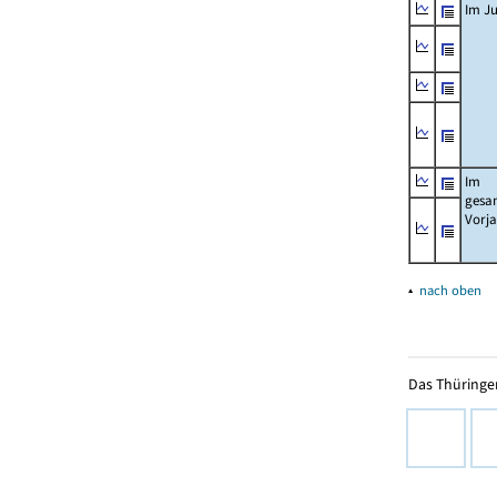
Im Ju
Im
gesa
Vorj
▴
nach oben
Das Thüringer