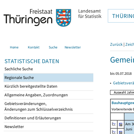
THÜRIN
Zurück
|
Zeic
Home
Kontakt
Suche
Newsletter
Gemei
STATISTISCHE DATEN
Sachliche Suche
bis 05.07.2018
Regionale Suche
▸
Gebietsver
Kürzlich bereitgestellte Daten
Allgemeine Angaben, Zuordnungen
Bauhauptgew
Gebietsveränderungen,
Änderungen zum Schlüsselverzeichnis
Vorbereitende B
Definitionen und Erläuterungen
Am 3
Newsletter
Juni