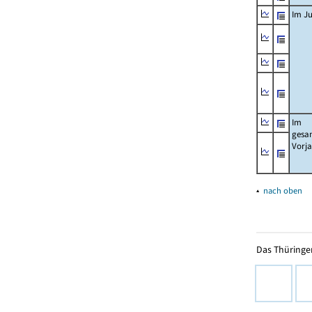
Im Ju
Im
gesa
Vorj
▴
nach oben
Das Thüringer