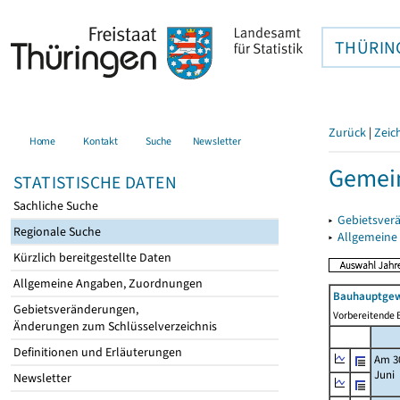
THÜRIN
Zurück
|
Zeic
Home
Kontakt
Suche
Newsletter
Gemein
STATISTISCHE DATEN
Sachliche Suche
▸
Gebietsver
Regionale Suche
▸
Allgemeine
Kürzlich bereitgestellte Daten
Allgemeine Angaben, Zuordnungen
Bauhauptgew
Gebietsveränderungen,
Vorbereitende B
Änderungen zum Schlüsselverzeichnis
Definitionen und Erläuterungen
Am 3
Juni
Newsletter