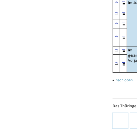
Im Ju
Im
gesa
Vorj
▴
nach oben
Das Thüringer