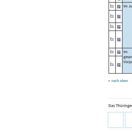
Im Ju
Im
gesa
Vorj
▴
nach oben
Das Thüringer