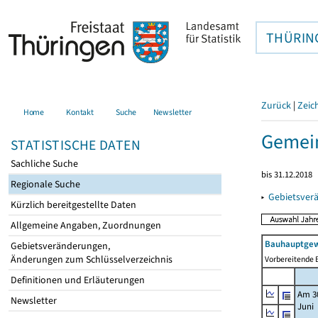
THÜRIN
Zurück
|
Zeic
Home
Kontakt
Suche
Newsletter
Gemei
STATISTISCHE DATEN
Sachliche Suche
bis 31.12.2018
Regionale Suche
▸
Gebietsver
Kürzlich bereitgestellte Daten
Allgemeine Angaben, Zuordnungen
Bauhauptgew
Gebietsveränderungen,
Änderungen zum Schlüsselverzeichnis
Vorbereitende B
Definitionen und Erläuterungen
Am 3
Newsletter
Juni