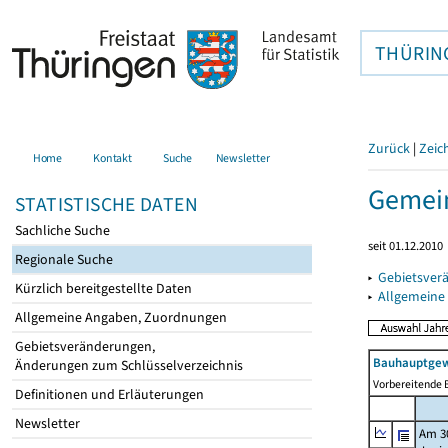
THÜRIN
Zurück
|
Zeic
Home
Kontakt
Suche
Newsletter
Gemein
STATISTISCHE DATEN
Sachliche Suche
seit 01.12.2010
Regionale Suche
▸
Gebietsver
Kürzlich bereitgestellte Daten
▸
Allgemeine
Allgemeine Angaben, Zuordnungen
Gebietsveränderungen,
Bauhauptgew
Änderungen zum Schlüsselverzeichnis
Vorbereitende B
Definitionen und Erläuterungen
Newsletter
Am 3