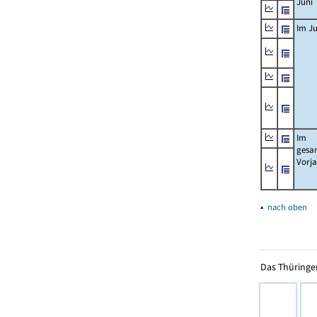
Juni
Im Ju
Im
gesa
Vorj
▴
nach oben
Das Thüringer