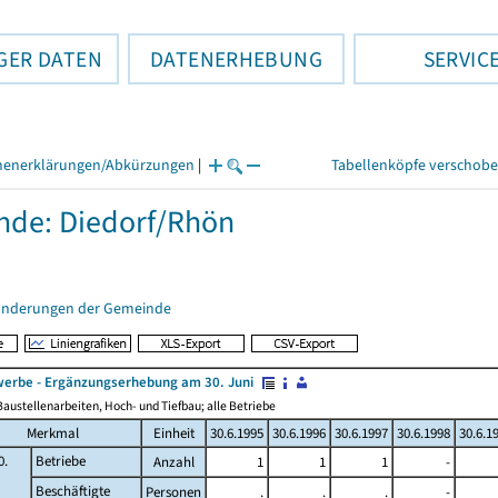
GER DATEN
DATENERHEBUNG
SERVIC
henerklärungen/Abkürzungen
|
Tabellenköpfe verschob
de: Diedorf/Rhön
änderungen der Gemeinde
erbe - Ergänzungserhebung am 30. Juni
austellenarbeiten, Hoch- und Tiefbau; alle Betriebe
Merkmal
Einheit
30.6.1995
30.6.1996
30.6.1997
30.6.1998
30.6.1
0.
Betriebe
Anzahl
1
1
1
-
Beschäftigte
Personen
.
.
.
-