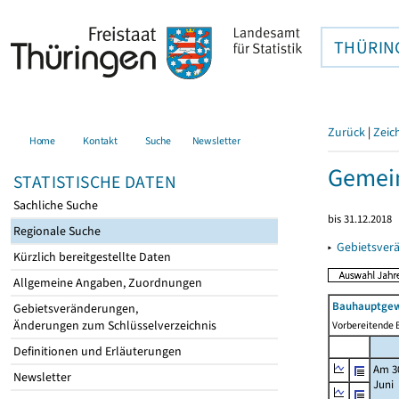
THÜRIN
Zurück
|
Zeic
Home
Kontakt
Suche
Newsletter
Gemein
STATISTISCHE DATEN
Sachliche Suche
bis 31.12.2018
Regionale Suche
▸
Gebietsver
Kürzlich bereitgestellte Daten
Allgemeine Angaben, Zuordnungen
Bauhauptgew
Gebietsveränderungen,
Änderungen zum Schlüsselverzeichnis
Vorbereitende B
Definitionen und Erläuterungen
Am 3
Newsletter
Juni