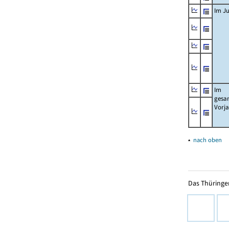
Im Ju
Im
gesa
Vorj
▴
nach oben
Das Thüringer