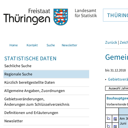
THÜRIN
Zurück
|
Zeic
Home
Kontakt
Suche
Newsletter
Gemei
STATISTISCHE DATEN
Sachliche Suche
bis 31.12.2018
Regionale Suche
▸
Gebietsver
Kürzlich bereitgestellte Daten
Allgemeine Angaben, Zuordnungen
Bauhauptgew
Gebietsveränderungen,
Änderungen zum Schlüsselverzeichnis
Vorbereitende B
Definitionen und Erläuterungen
Am 3
Newsletter
Juni