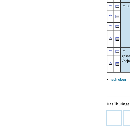
Im Ju
Im
gesa
Vorj
▴
nach oben
Das Thüringer