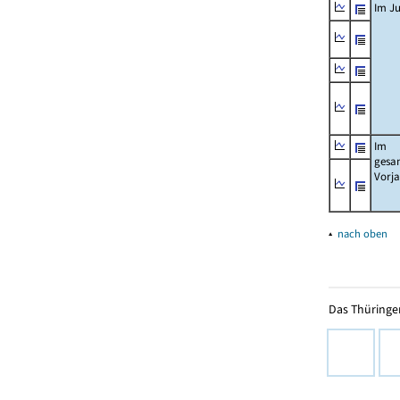
Im Ju
Im
gesa
Vorj
▴
nach oben
Das Thüringer