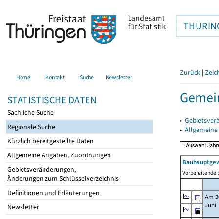
THÜRIN
Zurück
|
Zeic
Home
Kontakt
Suche
Newsletter
Gemein
STATISTISCHE DATEN
Sachliche Suche
▸
Gebietsver
Regionale Suche
▸
Allgemeine
Kürzlich bereitgestellte Daten
Allgemeine Angaben, Zuordnungen
Bauhauptgew
Gebietsveränderungen,
Vorbereitende B
Änderungen zum Schlüsselverzeichnis
Definitionen und Erläuterungen
Am 3
Juni
Newsletter