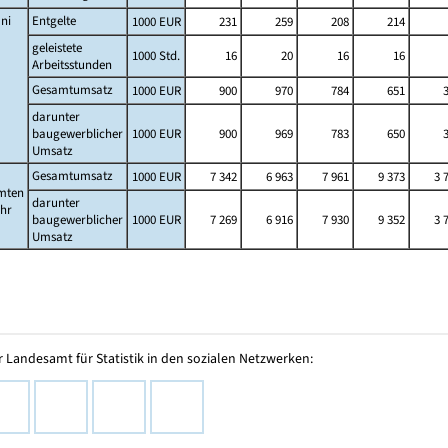
ni
Entgelte
1000 EUR
231
259
208
214
geleistete
1000 Std.
16
20
16
16
Arbeitsstunden
Gesamtumsatz
1000 EUR
900
970
784
651
darunter
baugewerblicher
1000 EUR
900
969
783
650
Umsatz
Gesamtumsatz
1000 EUR
7 342
6 963
7 961
9 373
3 
mten
darunter
ahr
baugewerblicher
1000 EUR
7 269
6 916
7 930
9 352
3 
Umsatz
 Landesamt für Statistik in den sozialen Netzwerken: