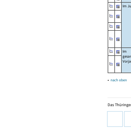
Im Ju
Im
gesa
Vorj
▴
nach oben
Das Thüringer