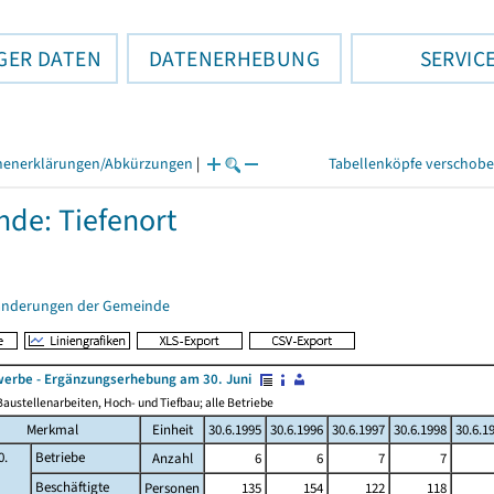
GER DATEN
DATENERHEBUNG
SERVIC
henerklärungen/Abkürzungen
|
Tabellenköpfe verschob
de: Tiefenort
änderungen der Gemeinde
erbe - Ergänzungserhebung am 30. Juni
austellenarbeiten, Hoch- und Tiefbau; alle Betriebe
Merkmal
Einheit
30.6.1995
30.6.1996
30.6.1997
30.6.1998
30.6.1
0.
Betriebe
Anzahl
6
6
7
7
Beschäftigte
Personen
135
154
122
118