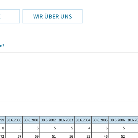
E
WIR ÜBER UNS
en?
999
30.6.2000
30.6.2001
30.6.2002
30.6.2003
30.6.2004
30.6.2005
30.6.2006
30.6.2
8
5
5
5
5
4
6
5
72
57
59
51
56
32
46
52