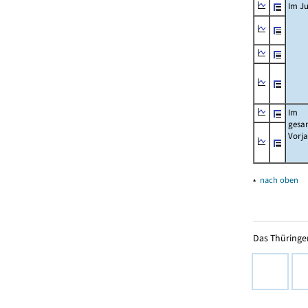
Im Ju
Im
gesa
Vorj
▴
nach oben
Das Thüringer