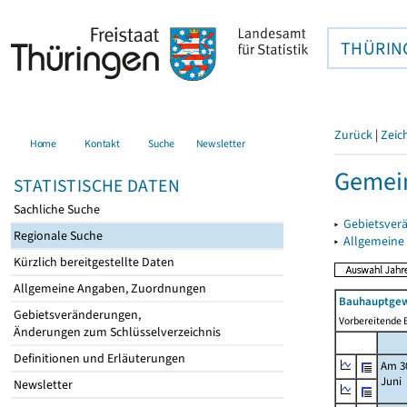
THÜRIN
Zurück
|
Zeic
Home
Kontakt
Suche
Newsletter
Gemein
STATISTISCHE DATEN
Sachliche Suche
▸
Gebietsver
Regionale Suche
▸
Allgemeine
Kürzlich bereitgestellte Daten
Allgemeine Angaben, Zuordnungen
Bauhauptgew
Gebietsveränderungen,
Vorbereitende B
Änderungen zum Schlüsselverzeichnis
Definitionen und Erläuterungen
Am 3
Juni
Newsletter