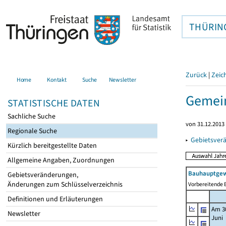
THÜRIN
Zurück
|
Zeic
Home
Kontakt
Suche
Newsletter
Gemein
STATISTISCHE DATEN
Sachliche Suche
von 31.12.2013 
Regionale Suche
▸
Gebietsver
Kürzlich bereitgestellte Daten
Allgemeine Angaben, Zuordnungen
Bauhauptgew
Gebietsveränderungen,
Änderungen zum Schlüsselverzeichnis
Vorbereitende B
Definitionen und Erläuterungen
Am 3
Newsletter
Juni