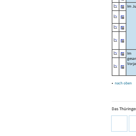
Im Ju
Im
gesa
Vorj
▴
nach oben
Das Thüringer