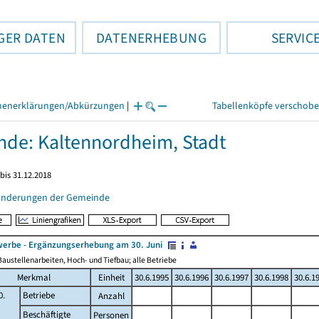
GER DATEN
DATENERHEBUNG
SERVIC
henerklärungen/Abkürzungen
|
Tabellenköpfe verschob
de: Kaltennordheim, Stadt
bis 31.12.2018
änderungen der Gemeinde
erbe - Ergänzungserhebung am 30. Juni
austellenarbeiten, Hoch- und Tiefbau; alle Betriebe
Merkmal
Einheit
30.6.1995
30.6.1996
30.6.1997
30.6.1998
30.6.1
0.
Betriebe
Anzahl
Beschäftigte
Personen