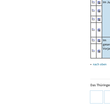
Im Ju
Im
gesa
Vorj
▴
nach oben
Das Thüringer