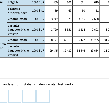
ni
Entgelte
1000 EUR
869
806
671
619
geleistete
1000 Std.
69
69
50
51
Arbeitsstunden
Gesamtumsatz
1000 EUR
3 742
3 378
3 555
2 690
3 
darunter
baugewerblicher
1000 EUR
3 720
3 351
3 514
2 603
3 
Umsatz
Gesamtumsatz
1000 EUR
30 171
32 913
35 127
30 285
31 
mten
darunter
ahr
baugewerblicher
1000 EUR
29 845
32 432
34 646
29 664
31 
Umsatz
 Landesamt für Statistik in den sozialen Netzwerken: