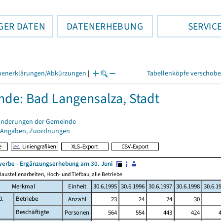
GER DATEN
DATENERHEBUNG
SERVIC
henerklärungen/Abkürzungen
|
Tabellenköpfe verschob
de: Bad Langensalza, Stadt
änderungen der Gemeinde
 Angaben, Zuordnungen
erbe - Ergänzungserhebung am 30. Juni
austellenarbeiten, Hoch- und Tiefbau; alle Betriebe
Merkmal
Einheit
30.6.1995
30.6.1996
30.6.1997
30.6.1998
30.6.1
0.
Betriebe
Anzahl
23
24
24
30
Beschäftigte
Personen
564
554
443
424