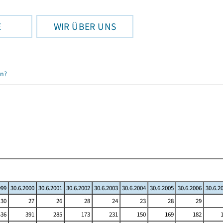
E
WIR ÜBER UNS
en?
999
30.6.2000
30.6.2001
30.6.2002
30.6.2003
30.6.2004
30.6.2005
30.6.2006
30.6.2
30
27
26
28
24
23
28
29
436
391
285
173
231
150
169
182