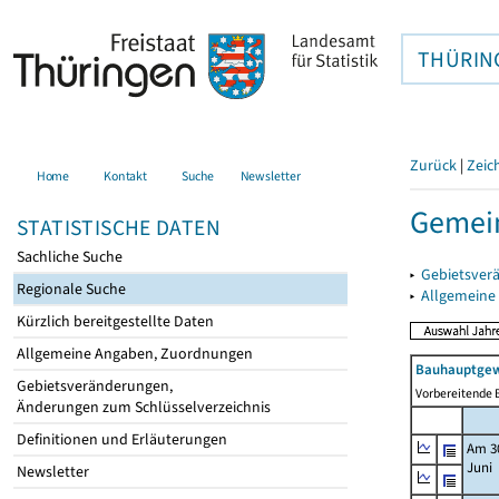
THÜRIN
Zurück
|
Zeic
Home
Kontakt
Suche
Newsletter
Gemein
STATISTISCHE DATEN
Sachliche Suche
▸
Gebietsver
Regionale Suche
▸
Allgemeine
Kürzlich bereitgestellte Daten
Allgemeine Angaben, Zuordnungen
Bauhauptgew
Gebietsveränderungen,
Vorbereitende B
Änderungen zum Schlüsselverzeichnis
Definitionen und Erläuterungen
Am 3
Juni
Newsletter