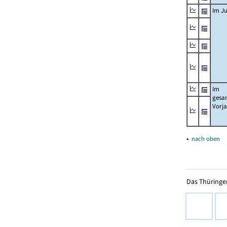
Im Ju
Im
gesa
Vorj
▴
nach oben
Das Thüringer