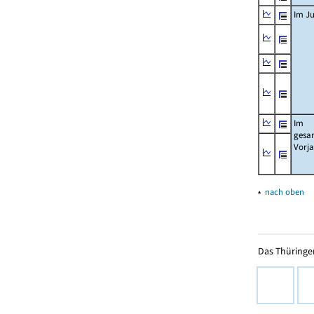
Im Ju
Im
gesa
Vorj
▴
nach oben
Das Thüringer