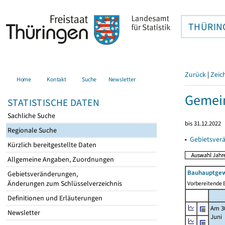
THÜRIN
Zurück
|
Zeic
Home
Kontakt
Suche
Newsletter
Gemei
STATISTISCHE DATEN
Sachliche Suche
bis 31.12.2022
Regionale Suche
▸
Gebietsver
Kürzlich bereitgestellte Daten
Allgemeine Angaben, Zuordnungen
Bauhauptgew
Gebietsveränderungen,
Änderungen zum Schlüsselverzeichnis
Vorbereitende B
Definitionen und Erläuterungen
Am 3
Newsletter
Juni