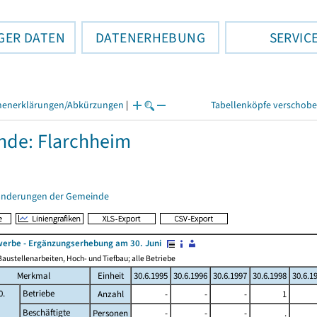
GER DATEN
DATENERHEBUNG
SERVIC
henerklärungen/Abkürzungen
|
Tabellenköpfe verschob
de: Flarchheim
änderungen der Gemeinde
erbe - Ergänzungserhebung am 30. Juni
austellenarbeiten, Hoch- und Tiefbau; alle Betriebe
Merkmal
Einheit
30.6.1995
30.6.1996
30.6.1997
30.6.1998
30.6.1
0.
Betriebe
Anzahl
-
-
-
1
Beschäftigte
Personen
-
-
-
.