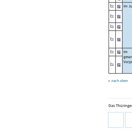
Im Ju
Im
gesa
Vorj
▴
nach oben
Das Thüringer