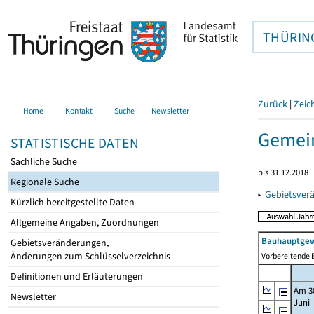
THÜRIN
Zurück
|
Zeic
Home
Kontakt
Suche
Newsletter
Gemein
STATISTISCHE DATEN
Sachliche Suche
bis 31.12.2018
Regionale Suche
▸
Gebietsver
Kürzlich bereitgestellte Daten
Allgemeine Angaben, Zuordnungen
Bauhauptgew
Gebietsveränderungen,
Änderungen zum Schlüsselverzeichnis
Vorbereitende B
Definitionen und Erläuterungen
Am 3
Newsletter
Juni