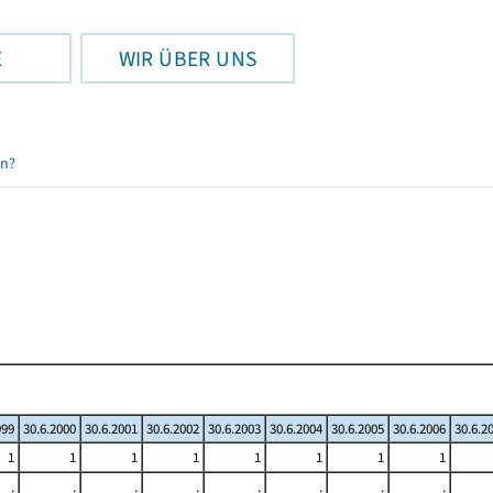
E
WIR ÜBER UNS
en?
999
30.6.2000
30.6.2001
30.6.2002
30.6.2003
30.6.2004
30.6.2005
30.6.2006
30.6.2
1
1
1
1
1
1
1
1
.
.
.
.
.
.
.
.