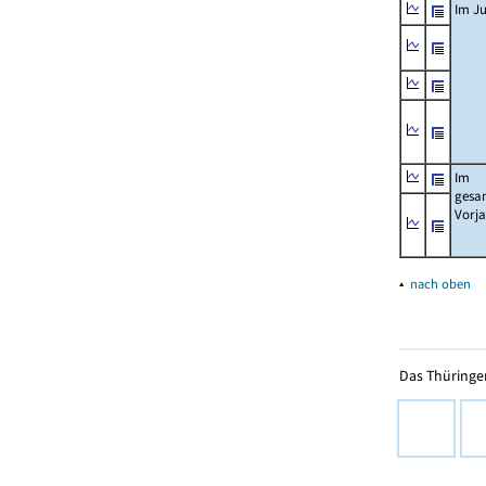
Im Ju
Im
gesa
Vorj
▴
nach oben
Das Thüringer