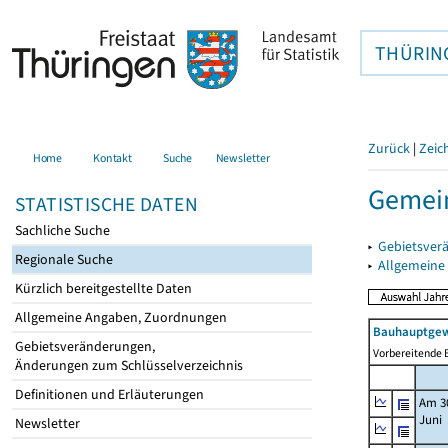
THÜRIN
Zurück
|
Zeic
Home
Kontakt
Suche
Newsletter
Gemein
STATISTISCHE DATEN
Sachliche Suche
▸
Gebietsver
Regionale Suche
▸
Allgemeine
Kürzlich bereitgestellte Daten
Allgemeine Angaben, Zuordnungen
Bauhauptgew
Gebietsveränderungen,
Vorbereitende B
Änderungen zum Schlüsselverzeichnis
Definitionen und Erläuterungen
Am 3
Juni
Newsletter