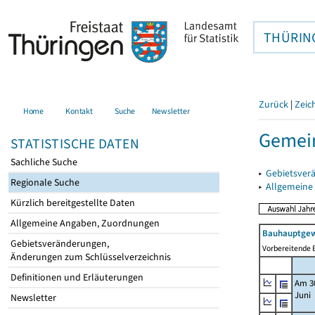
THÜRIN
Zurück
|
Zeic
Home
Kontakt
Suche
Newsletter
Gemein
STATISTISCHE DATEN
Sachliche Suche
▸
Gebietsver
Regionale Suche
▸
Allgemeine
Kürzlich bereitgestellte Daten
Allgemeine Angaben, Zuordnungen
Bauhauptgew
Gebietsveränderungen,
Vorbereitende B
Änderungen zum Schlüsselverzeichnis
Definitionen und Erläuterungen
Am 3
Juni
Newsletter