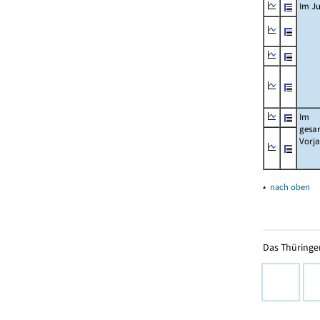
Im Ju
Im
gesa
Vorj
▴
nach oben
Das Thüringer