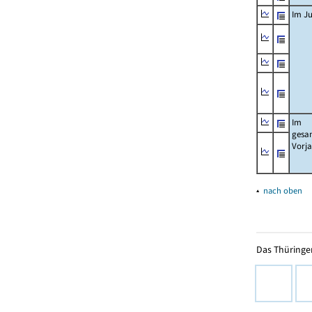
Im Ju
Im
gesa
Vorj
▴
nach oben
Das Thüringer