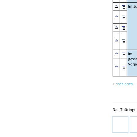
Im Ju
Im
gesa
Vorj
▴
nach oben
Das Thüringer