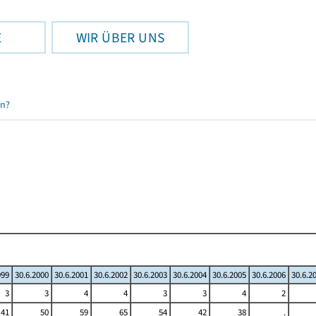
E
WIR ÜBER UNS
en?
999
30.6.2000
30.6.2001
30.6.2002
30.6.2003
30.6.2004
30.6.2005
30.6.2006
30.6.2
3
3
4
4
3
3
4
2
41
50
59
65
54
42
38
.