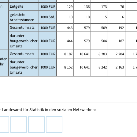
ni
Entgelte
1000 EUR
129
136
173
76
geleistete
1000 Std.
10
10
15
6
Arbeitsstunden
Gesamtumsatz
1000 EUR
446
579
509
192
darunter
baugewerblicher
1000 EUR
444
579
504
187
Umsatz
Gesamtumsatz
1000 EUR
8 187
10 641
8 283
2 204
1 
mten
darunter
ahr
baugewerblicher
1000 EUR
8 152
10 641
8 242
2 163
1 
Umsatz
 Landesamt für Statistik in den sozialen Netzwerken: