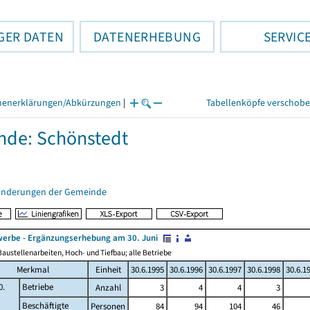
GER DATEN
DATENERHEBUNG
SERVIC
henerklärungen/Abkürzungen
|
Tabellenköpfe verschob
de: Schönstedt
änderungen der Gemeinde
erbe - Ergänzungserhebung am 30. Juni
austellenarbeiten, Hoch- und Tiefbau; alle Betriebe
Merkmal
Einheit
30.6.1995
30.6.1996
30.6.1997
30.6.1998
30.6.1
0.
Betriebe
Anzahl
3
4
4
3
Beschäftigte
Personen
84
94
104
46