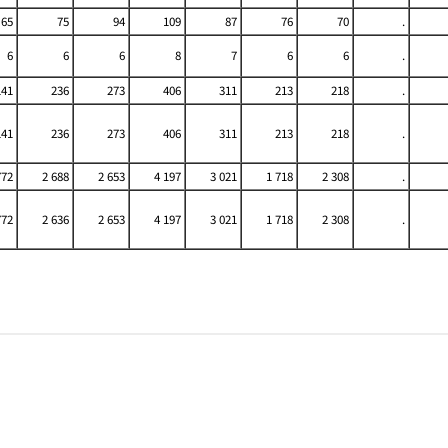
65
75
94
109
87
76
70
.
6
6
6
8
7
6
6
.
141
236
273
406
311
213
218
.
141
236
273
406
311
213
218
.
772
2 688
2 653
4 197
3 021
1 718
2 308
.
772
2 636
2 653
4 197
3 021
1 718
2 308
.