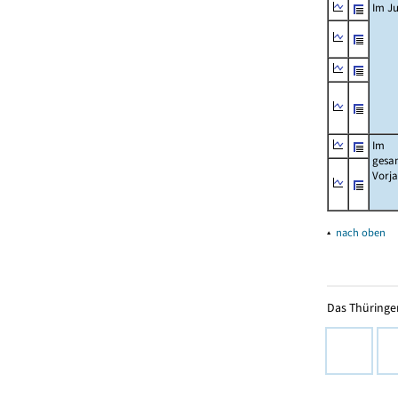
Im Ju
Im
gesa
Vorj
▴
nach oben
Das Thüringer