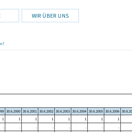
E
WIR ÜBER UNS
en?
999
30.6.2000
30.6.2001
30.6.2002
30.6.2003
30.6.2004
30.6.2005
30.6.2006
30.6.2
1
1
1
1
1
1
1
1
.
.
.
.
.
.
.
.