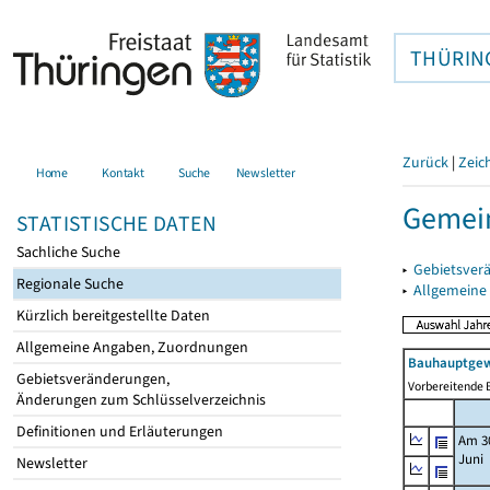
THÜRIN
Zurück
|
Zeic
Home
Kontakt
Suche
Newsletter
Gemein
STATISTISCHE DATEN
Sachliche Suche
▸
Gebietsver
Regionale Suche
▸
Allgemeine
Kürzlich bereitgestellte Daten
Allgemeine Angaben, Zuordnungen
Bauhauptgew
Gebietsveränderungen,
Vorbereitende B
Änderungen zum Schlüsselverzeichnis
Definitionen und Erläuterungen
Am 3
Juni
Newsletter