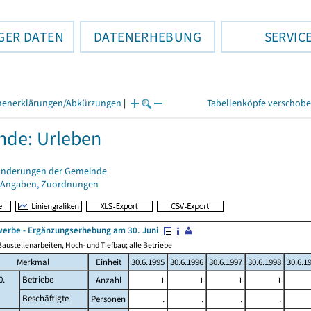
GER DATEN
DATENERHEBUNG
SERVIC
henerklärungen/Abkürzungen
|
Tabellenköpfe verschob
de: Urleben
änderungen der Gemeinde
 Angaben, Zuordnungen
erbe - Ergänzungserhebung am 30. Juni
austellenarbeiten, Hoch- und Tiefbau; alle Betriebe
Merkmal
Einheit
30.6.1995
30.6.1996
30.6.1997
30.6.1998
30.6.1
0.
Betriebe
Anzahl
1
1
1
1
Beschäftigte
Personen
.
.
.
.