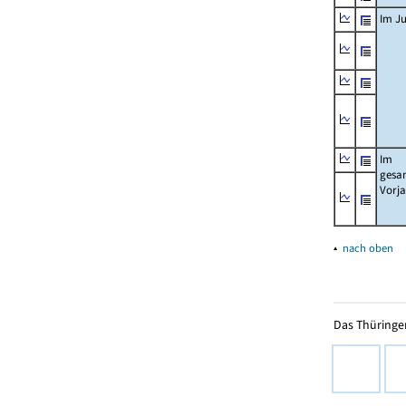
Im Ju
Im
gesa
Vorj
▴
nach oben
Das Thüringer