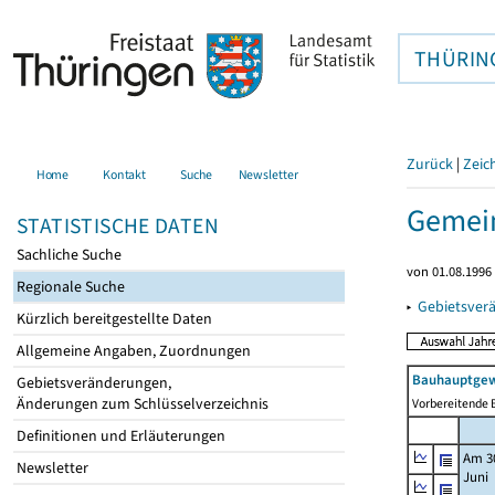
THÜRIN
Zurück
|
Zeic
Home
Kontakt
Suche
Newsletter
Gemei
STATISTISCHE DATEN
Sachliche Suche
von 01.08.1996 
Regionale Suche
▸
Gebietsver
Kürzlich bereitgestellte Daten
Allgemeine Angaben, Zuordnungen
Bauhauptgew
Gebietsveränderungen,
Änderungen zum Schlüsselverzeichnis
Vorbereitende B
Definitionen und Erläuterungen
Am 3
Newsletter
Juni