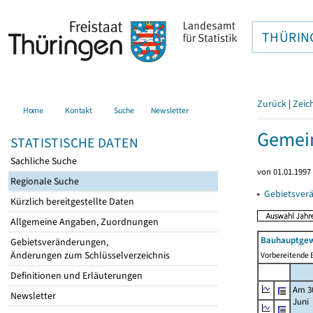
THÜRIN
Zurück
|
Zeic
Home
Kontakt
Suche
Newsletter
Gemei
STATISTISCHE DATEN
Sachliche Suche
von 01.01.1997 
Regionale Suche
▸
Gebietsver
Kürzlich bereitgestellte Daten
Allgemeine Angaben, Zuordnungen
Bauhauptgew
Gebietsveränderungen,
Änderungen zum Schlüsselverzeichnis
Vorbereitende B
Definitionen und Erläuterungen
Am 3
Newsletter
Juni