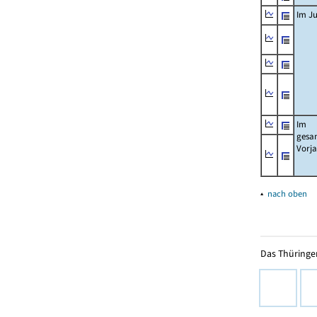
Im Ju
Im
gesa
Vorj
▴
nach oben
Das Thüringer