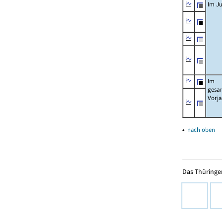
Im Ju
Im
gesa
Vorj
▴
nach oben
Das Thüringer