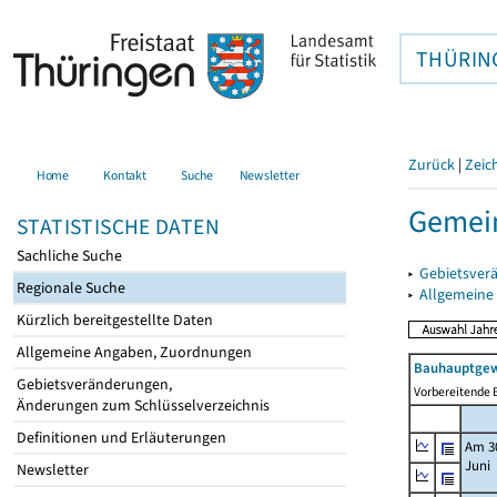
THÜRIN
Zurück
|
Zeic
Home
Kontakt
Suche
Newsletter
Gemein
STATISTISCHE DATEN
Sachliche Suche
▸
Gebietsver
Regionale Suche
▸
Allgemeine
Kürzlich bereitgestellte Daten
Allgemeine Angaben, Zuordnungen
Bauhauptgew
Gebietsveränderungen,
Vorbereitende B
Änderungen zum Schlüsselverzeichnis
Definitionen und Erläuterungen
Am 3
Juni
Newsletter