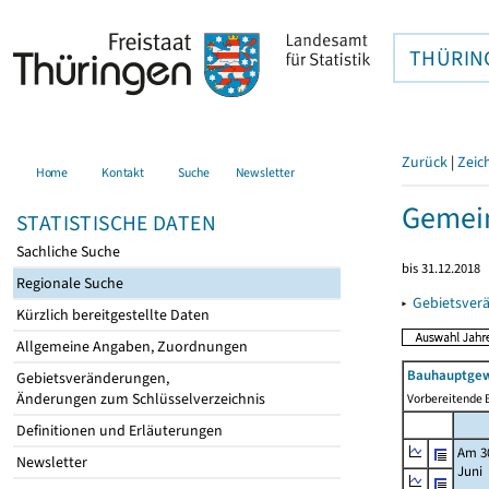
THÜRIN
Zurück
|
Zeic
Home
Kontakt
Suche
Newsletter
Gemein
STATISTISCHE DATEN
Sachliche Suche
bis 31.12.2018
Regionale Suche
▸
Gebietsver
Kürzlich bereitgestellte Daten
Allgemeine Angaben, Zuordnungen
Bauhauptgew
Gebietsveränderungen,
Änderungen zum Schlüsselverzeichnis
Vorbereitende B
Definitionen und Erläuterungen
Am 3
Newsletter
Juni