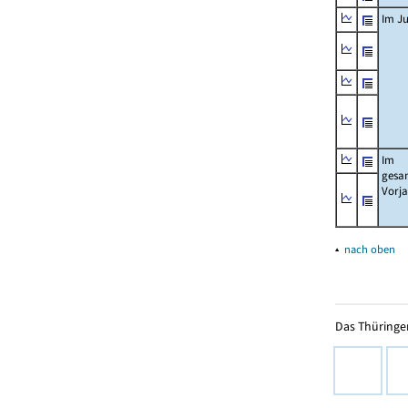
Im Ju
Im
gesa
Vorj
▴
nach oben
Das Thüringer