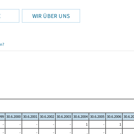
E
WIR ÜBER UNS
en?
999
30.6.2000
30.6.2001
30.6.2002
30.6.2003
30.6.2004
30.6.2005
30.6.2006
30.6.2
-
-
-
-
-
1
-
1
-
-
-
-
-
.
-
.