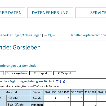
GER DATEN
DATENERHEBUNG
SERVIC
henerklärungen/Abkürzungen
|
Tabellenköpfe verschob
de: Gorsleben
änderungen der Gemeinde
erbe - Ergänzungserhebung am 30. Juni
austellenarbeiten, Hoch- und Tiefbau; alle Betriebe
Merkmal
Einheit
30.6.1995
30.6.1996
30.6.1997
30.6.1998
30.6.1
0.
Betriebe
Anzahl
1
1
1
1
Beschäftigte
Personen
.
.
.
.